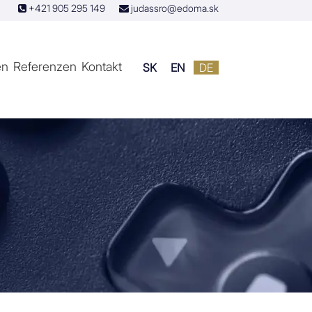
+421 905 295 149
judassro@edoma.sk
en
Referenzen
Kontakt
SK
EN
DE