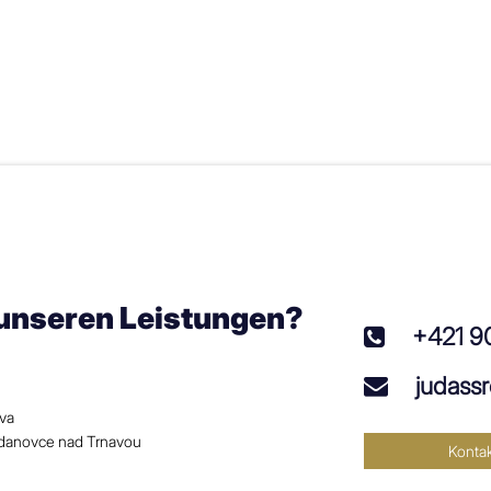
 unseren Leistungen?
+421 9
judass
ava
hdanovce nad Trnavou
Kontak