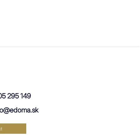
05 295 149
ro@edoma.sk
t