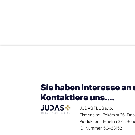
Sie haben Interesse an
Kontaktiere uns....
JUDAS PLUS s.r.o.
Firmensitz: Pekárska 26, Trn
Produktion: Tehelná 372, Bo
ID-Nummer: 50463152